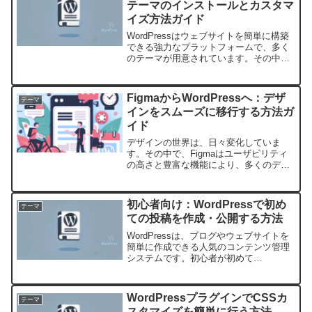
テーマのインストールとカスタマ
イズ方法ガイド
WordPressはウェブサイトを簡単に構築
できる強力なプラットフォームで、多く
のテーマが用意されています。その中で
も「Zakra」は、初心者から上級者まで幅
広く利用されており、そのカスタマイズ
性と美しいデザインで人気を誇ります。
FigmaからWordPressへ：デザ
テーマ
この記事で...
インをスムーズに移行する方法ガ
イド
デザインの世界は、日々変化していま
す。その中で、Figmaはユーザビリティ
の高さと豊富な機能により、多くのデザ
イナーから支持を集めています。その一
方で、完成したデザインを具現化するに
は、WordPressのようなコンテンツ管理
初心者向け：WordPressで初め
テーマ
システム（CM...
ての投稿を作成・公開する方法
WordPressは、ブログやウェブサイトを
簡単に作成できる人気のコンテンツ管理
システムです。初心者が初めて
WordPressを使うとき、投稿の作成と公
開は非常に重要なスキルになります。こ
のガイドでは、WordPressで初めての投
WordPressプラグインでCSSカ
テーマ
稿を作成...
スタマイズを簡単に行う方法