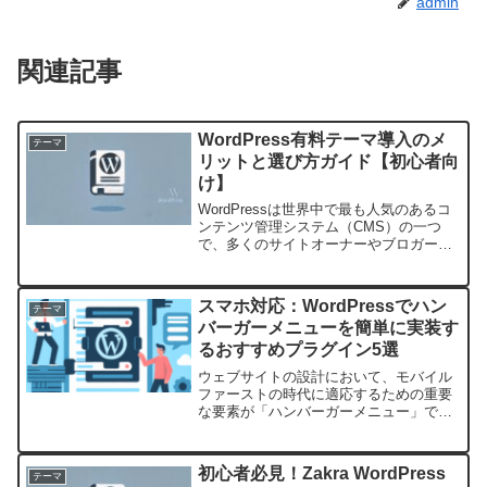
admin
関連記事
WordPress有料テーマ導入のメ
テーマ
リットと選び方ガイド【初心者向
け】
WordPressは世界中で最も人気のあるコ
ンテンツ管理システム（CMS）の一つ
で、多くのサイトオーナーやブロガーに
利用されています。その柔軟性と拡張性
から、多くのテーマが無料で公開されて
いる一方、有料テーマも存在します。こ
スマホ対応：WordPressでハン
テーマ
の記事では、Wo...
バーガーメニューを簡単に実装す
るおすすめプラグイン5選
ウェブサイトの設計において、モバイル
ファーストの時代に適応するための重要
な要素が「ハンバーガーメニュー」で
す。このコンパクトなナビゲーションメ
ニューは、省スペースでありながらユー
ザビリティを向上させるのに役立ちま
初心者必見！Zakra WordPress
テーマ
す。特にWordPressを...