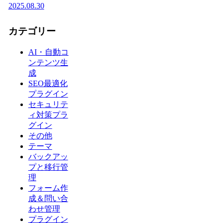
2025.08.30
カテゴリー
AI・自動コ
ンテンツ生
成
SEO最適化
プラグイン
セキュリテ
ィ対策プラ
グイン
その他
テーマ
バックアッ
プと移行管
理
フォーム作
成＆問い合
わせ管理
プラグイン