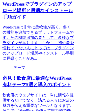
WordPressでプラグインのアップ
ロード場所と最適なインストール
手順ガイド
WordPressは非常に柔軟性が高く、多く
の機能を追加できるプラットフォームで
す。その機能追加の要として、多様なプ
ラグインがあります。しかし、初心者や
慣れていない人にとっては、プラグイン
のアップロード場所やインストール手順
に戸惑うことがあ...
テーマ
必見！飲食店に最適なWordPress
有料テーマ5選と導入のポイント
飲食店のウェブサイトは、単に情報を提
供するだけでなく、訪れる人々にお店の
魅力を伝える重要なツールとなります。
そこで、WordPressを使って魅力的で機