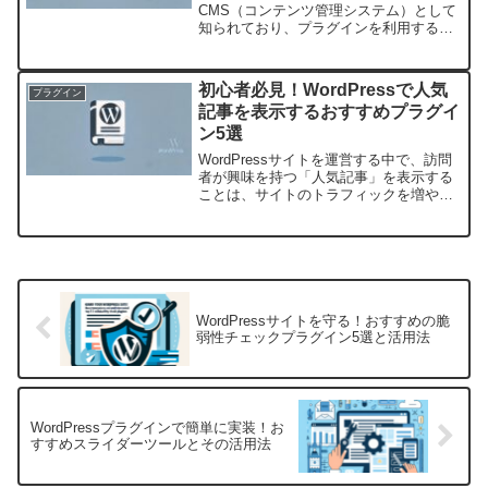
CMS（コンテンツ管理システム）として
知られており、プラグインを利用するこ
とで様々な機能を追加することができま
す。しかし、初めてプラグインを触る方
にとっては、何をどうすればいいのか分
初心者必見！WordPressで人気
プラグイン
からず戸惑うことも...
記事を表示するおすすめプラグイ
ン5選
WordPressサイトを運営する中で、訪問
者が興味を持つ「人気記事」を表示する
ことは、サイトのトラフィックを増や
し、ユーザーエンゲージメントを向上さ
せるための効果的な方法です。しかし、
初心者にとってはどのプラグインを選べ
ば良いのか迷うこと...
WordPressサイトを守る！おすすめの脆
弱性チェックプラグイン5選と活用法
WordPressプラグインで簡単に実装！お
すすめスライダーツールとその活用法