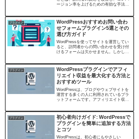
ージョン率を上げるための有効な手法で
す。しかし、これからA/Bテストを実行
するにあたっては、具体的なステップを
理解し、適切なツールを活用することが
WordPressおすすめお問い合わ
プラグイン
重要です。本...
せフォームプラグイン5選とその
選び方ガイド
WordPressを使ってサイトを運営してい
ると、訪問者からの問い合わせを受け付
けるフォームは欠かせません。しかし、
数多くのプラグインが存在する中で、何
を基準に選べばいいのか迷ってしまうこ
とも多いでしょう。本記事では、
WordPressプラグインでアフィ
プラグイン
WordPressのお...
リエイト収益を最大化する方法と
おすすめツール
WordPressは、ブログやウェブサイトを
運営する多くの人に利用されているプラ
ットフォームです。アフィリエイト収益
を最大化させるためには、効果的なツー
ルを利用することが重要です。
WordPressプラグインは、その可能性を
初心者向けガイド: WordPressで
プラグイン
高めるために欠か...
プラグインを簡単に追加する方法
とコツ
WordPressは、初心者にもやさしい