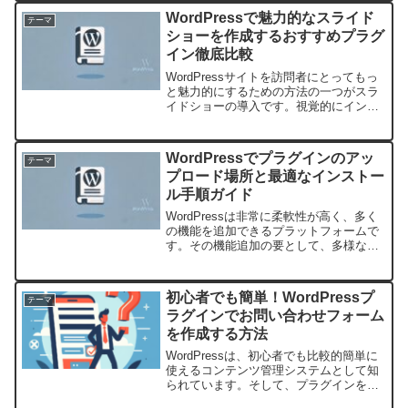
は、その使いやすさと豊富なテーマの選
WordPressで魅力的なスライド
テーマ
択肢で、多くの企業...
ショーを作成するおすすめプラグ
イン徹底比較
WordPressサイトを訪問者にとってもっ
と魅力的にするための方法の一つがスラ
イドショーの導入です。視覚的にインパ
クトのあるスライドショーはユーザーの
関心を引きつけ、滞在時間を伸ばし、情
報を効果的に伝える手段となります。し
WordPressでプラグインのアッ
テーマ
かし、どのプラグ...
プロード場所と最適なインストー
ル手順ガイド
WordPressは非常に柔軟性が高く、多く
の機能を追加できるプラットフォームで
す。その機能追加の要として、多様なプ
ラグインがあります。しかし、初心者や
慣れていない人にとっては、プラグイン
のアップロード場所やインストール手順
初心者でも簡単！WordPressプ
テーマ
に戸惑うことがあ...
ラグインでお問い合わせフォーム
を作成する方法
WordPressは、初心者でも比較的簡単に
使えるコンテンツ管理システムとして知
られています。そして、プラグインを活
用することで、その機能をさらに強化