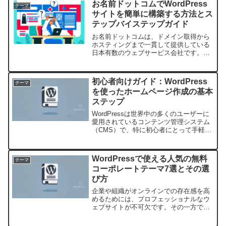
お名前ドットコムでWordPress
テーマ
サイトを簡単に構築する方法とス
テップバイステップガイド
お名前ドットコムは、ドメイン取得から
ホスティングまで一貫して提供している
日本有数のウェブサービス会社です。こ
の記事では、お名前ドットコムを利用し
てWordPressサイトを簡単に構築する方
法を、初心者でもわかりやすいようにス
初心者向けガイド：WordPress
テーマ
テップバイステッ...
を使ったホームページ作成の基本
ステップ
WordPressは世界中の多くのユーザーに
愛用されているコンテンツ管理システム
（CMS）で、特に初心者にとって手軽に
ホームページを作成するための強力なツ
ールです。このガイドでは、WordPress
を利用してホームページを作りたいと考
WordPressで使える人気の無料
テーマ
えてい...
コーポレートテーマ7選とその選
び方
企業や組織がオンラインでの存在感を高
めるためには、プロフェッショナルなウ
ェブサイトが不可欠です。その一方で、
特に中小企業やスタートアップにとって
コストは気になるところ。WordPress