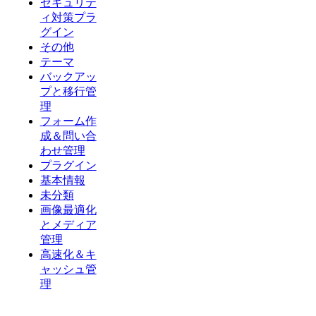
セキュリテ
ィ対策プラ
グイン
その他
テーマ
バックアッ
プと移行管
理
フォーム作
成＆問い合
わせ管理
プラグイン
基本情報
未分類
画像最適化
とメディア
管理
高速化＆キ
ャッシュ管
理