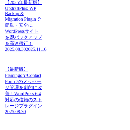
【2025年最新版】
UpdraftPlus: WP
Backup &
Migration Pluginで
簡単・安全に
WordPressサイト
を即バックアップ
＆高速移行！
2025.08.30
2025.11.16
【最新版】
FlamingoでContact
Form 7のメッセー
ジ管理を劇的に改
善！WordPress 6.4
対応の信頼のスト
レージプラグイン
2025.08.30