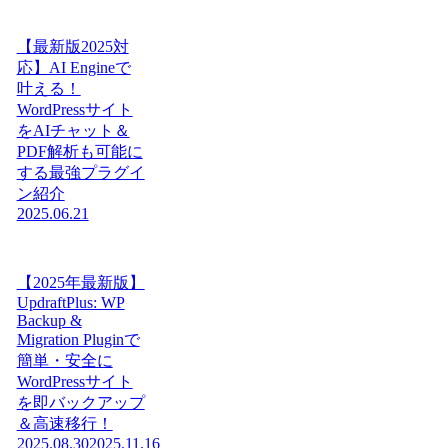
【最新版2025対
応】AI Engineで
叶える！
WordPressサイト
をAIチャット＆
PDF解析も可能に
する最強プラグイ
ン紹介
2025.06.21
【2025年最新版】
UpdraftPlus: WP
Backup &
Migration Pluginで
簡単・安全に
WordPressサイト
を即バックアップ
＆高速移行！
2025.08.30
2025.11.16