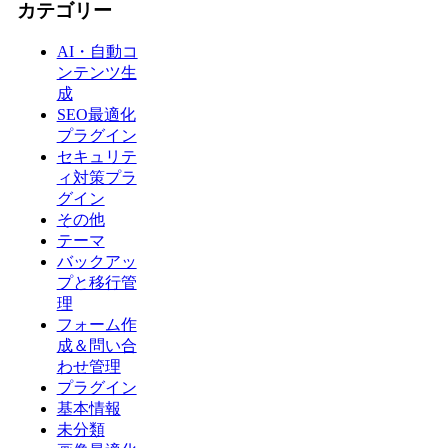
カテゴリー
AI・自動コ
ンテンツ生
成
SEO最適化
プラグイン
セキュリテ
ィ対策プラ
グイン
その他
テーマ
バックアッ
プと移行管
理
フォーム作
成＆問い合
わせ管理
プラグイン
基本情報
未分類