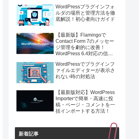
バックアップ＆高速移行！
WordPressプラグインフォ
ルダの場所と管理方法を徹
底解説！初心者向けガイド
【最新版】Flamingoで
Contact Form 7のメッセー
ジ管理を劇的に改善！
WordPress 6.4対応の信頼
のストレージプラグイン
WordPressでプラグインフ
ァイルエディターが表示さ
れない時の対処法
【最新版対応】WordPress
Importerで簡単・高速に投
稿・ページ・コメントを一
括インポートする方法！
新着記事