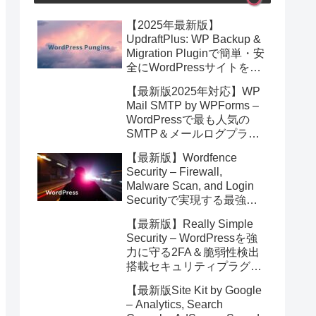
【2025年最新版】
UpdraftPlus: WP Backup &
Migration Pluginで簡単・安
全にWordPressサイトを即
バックアップ＆高速移行！
【最新版2025年対応】WP
Mail SMTP by WPForms –
WordPressで最も人気の
SMTP＆メールログプラグ
イン徹底解説！安全なメー
【最新版】Wordfence
ル配信を簡単実現
Security – Firewall,
Malware Scan, and Login
Securityで実現する最強の
WordPressサイト防御術
【最新版】Really Simple
【2025年4月更新】
Security – WordPressを強
力に守る2FA＆脆弱性検出
搭載セキュリティプラグイ
ン完全ガイド
【最新版Site Kit by Google
– Analytics, Search