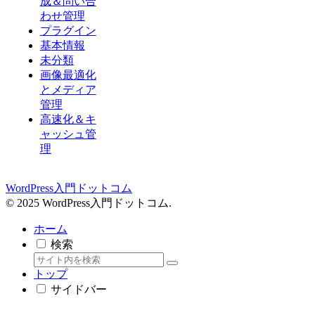
成＆問い合
わせ管理
プラグイン
基本情報
未分類
画像最適化
とメディア
管理
高速化＆キ
ャッシュ管
理
WordPress入門ドットコム
© 2025 WordPress入門ドットコム.
ホーム
検索
トップ
サイドバー