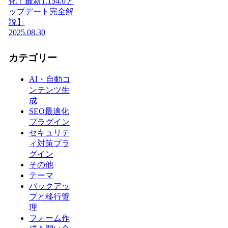
化！最新1.154.0ア
ップデート完全解
説】
2025.08.30
カテゴリー
AI・自動コ
ンテンツ生
成
SEO最適化
プラグイン
セキュリテ
ィ対策プラ
グイン
その他
テーマ
バックアッ
プと移行管
理
フォーム作