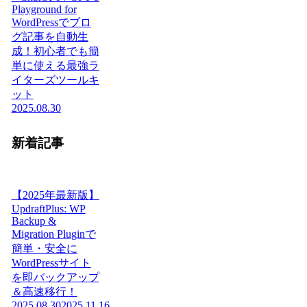
Playground for
WordPressでブロ
グ記事を自動生
成！初心者でも簡
単に使える最強ラ
イターズツールキ
ット
2025.08.30
新着記事
【2025年最新版】
UpdraftPlus: WP
Backup &
Migration Pluginで
簡単・安全に
WordPressサイト
を即バックアップ
＆高速移行！
2025.08.30
2025.11.16