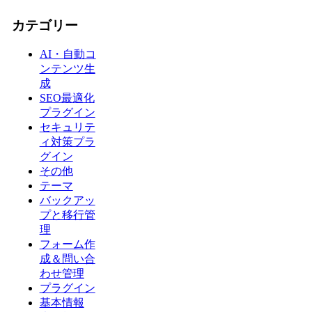
カテゴリー
AI・自動コ
ンテンツ生
成
SEO最適化
プラグイン
セキュリテ
ィ対策プラ
グイン
その他
テーマ
バックアッ
プと移行管
理
フォーム作
成＆問い合
わせ管理
プラグイン
基本情報