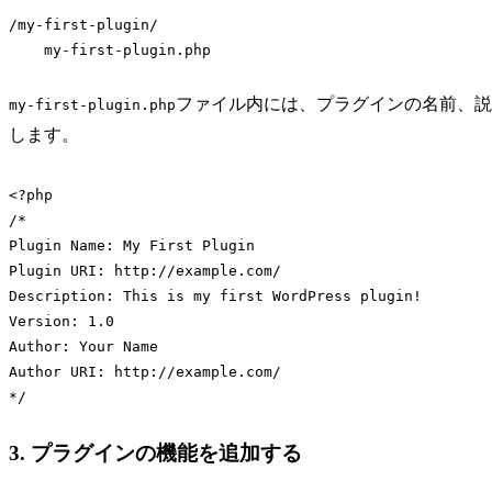
/my-first-plugin/

ファイル内には、プラグインの名前、説
my-first-plugin.php
します。
<?php

/*

Plugin Name: My First Plugin

Plugin URI: http://example.com/

Description: This is my first WordPress plugin!

Version: 1.0

Author: Your Name

Author URI: http://example.com/

3. プラグインの機能を追加する