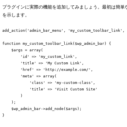
プラグインに実際の機能を追加してみましょう。最初は簡単
を示します。
add_action('admin_bar_menu', 'my_custom_toolbar_link', 
function my_custom_toolbar_link($wp_admin_bar) {

    $args = array(

        'id' => 'my_custom_link',

        'title' => 'My Custom Link',

        'href' => 'http://example.com/',

        'meta' => array(

            'class' => 'my-custom-class',

            'title' => 'Visit Custom Site'

        )

    );

    $wp_admin_bar->add_node($args);
