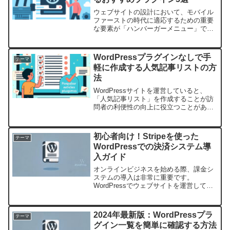
ウェブサイトの設計において、モバイル
ファーストの時代に適応するための重要
な要素が「ハンバーガーメニュー」で
す。このコンパクトなナビゲーションメ
ニューは、省スペースでありながらユー
ザビリティを向上させるのに役立ちま
WordPressプラグインなしで手
テーマ
す。特にWordPressを...
軽に作成する人気記事リストの方
法
WordPressサイトを運営していると、
「人気記事リスト」を作成することが訪
問者の利便性の向上に役立つことがあり
ます。この記事では、プラグインを使用
せずに手軽に人気記事リストを作成する
方法を詳しく解説します。WordPress管
初心者向け！Stripeを使った
テーマ
理の簡便さ...
WordPressでの決済システム導
入ガイド
オンラインビジネスを始める際、課金シ
ステムの導入は非常に重要です。
WordPressでウェブサイトを運営してい
る場合、Stripeを利用することでクレジ
ットカード決済を簡単に実装できます。
本記事では、Stripeを使った初心者向け
2024年最新版：WordPressプラ
テーマ
のWord...
グイン一覧を簡単に確認する方法