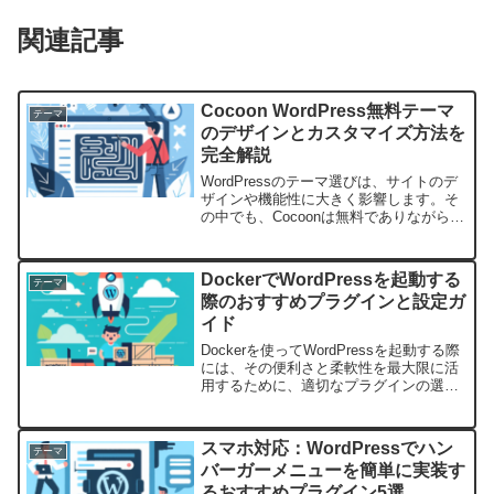
関連記事
Cocoon WordPress無料テーマ
テーマ
のデザインとカスタマイズ方法を
完全解説
WordPressのテーマ選びは、サイトのデ
ザインや機能性に大きく影響します。そ
の中でも、Cocoonは無料でありながら多
機能でカスタマイズ性に富んだテーマと
して人気を集めています。このブログで
は、Cocoonテーマの基本デザインからカ
DockerでWordPressを起動する
テーマ
スタ...
際のおすすめプラグインと設定ガ
イド
Dockerを使ってWordPressを起動する際
には、その便利さと柔軟性を最大限に活
用するために、適切なプラグインの選択
と設定が不可欠です。この記事では、
Docker環境下でWordPressを使うときに
特におすすめのプラグインとその設定...
スマホ対応：WordPressでハン
テーマ
バーガーメニューを簡単に実装す
るおすすめプラグイン5選