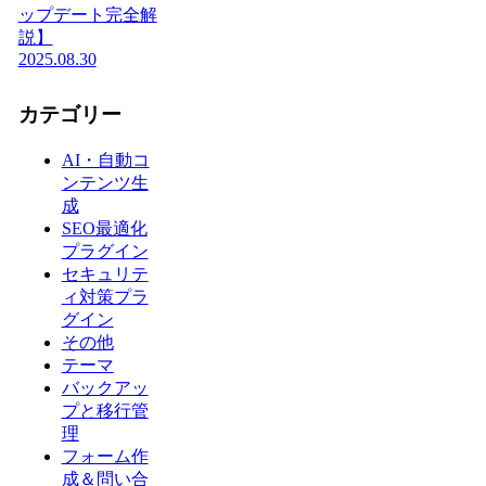
ップデート完全解
説】
2025.08.30
カテゴリー
AI・自動コ
ンテンツ生
成
SEO最適化
プラグイン
セキュリテ
ィ対策プラ
グイン
その他
テーマ
バックアッ
プと移行管
理
フォーム作
成＆問い合