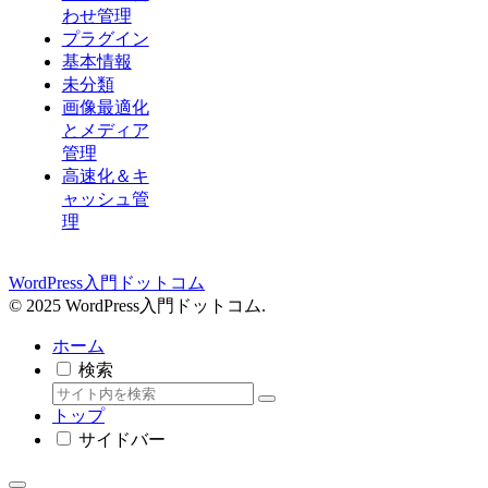
わせ管理
プラグイン
基本情報
未分類
画像最適化
とメディア
管理
高速化＆キ
ャッシュ管
理
WordPress入門ドットコム
© 2025 WordPress入門ドットコム.
ホーム
検索
トップ
サイドバー