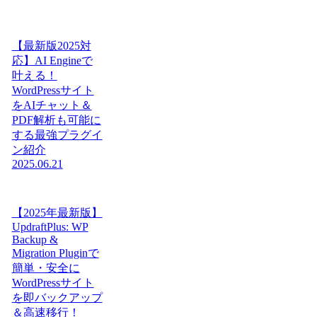
【最新版2025対
応】AI Engineで
叶える！
WordPressサイト
をAIチャット＆
PDF解析も可能に
する最強プラグイ
ン紹介
2025.06.21
【2025年最新版】
UpdraftPlus: WP
Backup &
Migration Pluginで
簡単・安全に
WordPressサイト
を即バックアップ
＆高速移行！