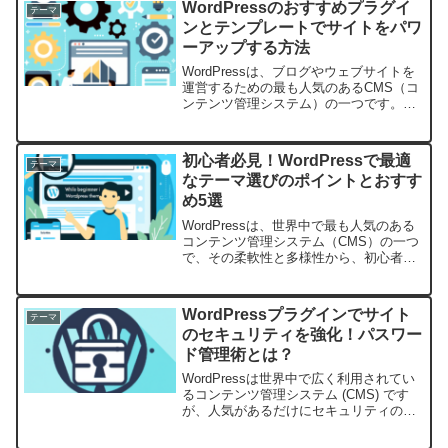
WordPressのおすすめプラグイ
テーマ
ために...
ンとテンプレートでサイトをパワ
ーアップする方法
WordPressは、ブログやウェブサイトを
運営するための最も人気のあるCMS（コ
ンテンツ管理システム）の一つです。そ
の利便性とカスタマイズの自由度の高さ
から、多くのユーザーに支持されていま
す。この記事では、WordPressを使って
初心者必見！WordPressで最適
テーマ
サイト...
なテーマ選びのポイントとおすす
め5選
WordPressは、世界中で最も人気のある
コンテンツ管理システム（CMS）の一つ
で、その柔軟性と多様性から、初心者か
らプロまで幅広いユーザーに支持されて
います。しかし、初めてWordPressを使
うにあたって、さまざまなテーマが用意
WordPressプラグインでサイト
テーマ
されて...
のセキュリティを強化！パスワー
ド管理術とは？
WordPressは世界中で広く利用されてい
るコンテンツ管理システム (CMS) です
が、人気があるだけにセキュリティの脅
威にもさらされています。そのため、サ
イトのセキュリティを強化することは、