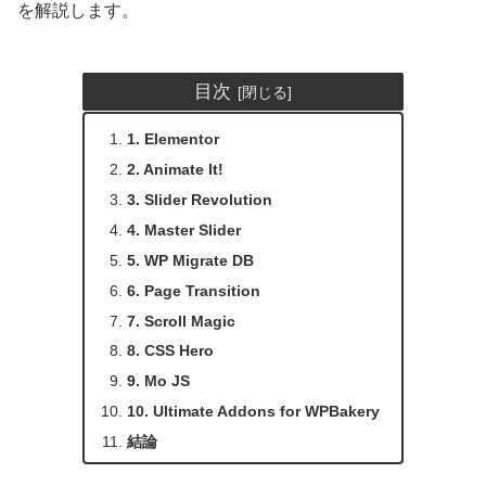
を解説します。
目次
1. Elementor
2. Animate It!
3. Slider Revolution
4. Master Slider
5. WP Migrate DB
6. Page Transition
7. Scroll Magic
8. CSS Hero
9. Mo JS
10. Ultimate Addons for WPBakery
結論