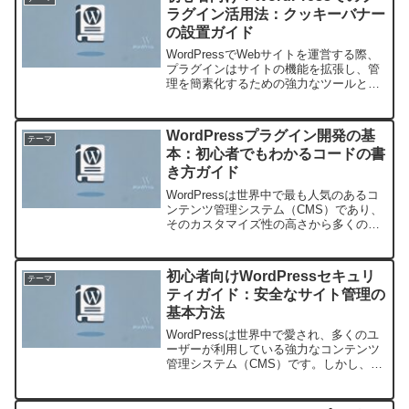
ラグイン活用法：クッキーバナー
の設置ガイド
WordPressでWebサイトを運営する際、
プラグインはサイトの機能を拡張し、管
理を簡素化するための強力なツールとな
ります。特に、Cookieバナーの設置は、
訪問者のプライバシーを尊重し法令を遵
守するために重要です。この記事では、
WordPressプラグイン開発の基
テーマ
Word...
本：初心者でもわかるコードの書
き方ガイド
WordPressは世界中で最も人気のあるコ
ンテンツ管理システム（CMS）であり、
そのカスタマイズ性の高さから多くの開
発者に親しまれています。その中でも
WordPressプラグインは、サイトに新た
な機能やカスタマイズを追加するための
初心者向けWordPressセキュリ
テーマ
重要なツ...
ティガイド：安全なサイト管理の
基本方法
WordPressは世界中で愛され、多くのユ
ーザーが利用している強力なコンテンツ
管理システム（CMS）です。しかし、そ
の人気故にセキュリティ面での不安を抱
えるユーザーも少なくありません。初心
者がWordPressサイトを安全に管理する