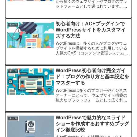
から多くのウェブサイトやブログのプラ
ットフォームとして選ばれています。し
かし、多機能なプラグインによってその
強みをさらに強化することが可能です。
ここでは、WordPressのプラグインを効
初心者向け：ACFプラグインで
テーマ
果的に利...
WordPressサイトをカスタマイ
ズする方法
WordPressは、多くの人がブログやウェ
ブサイトを構築するために利用している
人気のCMS（コンテンツ管理システム）
です。しかし、デフォルトのテーマや機
能では満足できないことも多々ありま
す。そんなときに役立つのが「Advanced
WordPress初心者向け完全ガイ
テーマ
Cus...
ド：ブログの作り方と基本設定を
マスターする
WordPressは多くのブロガーやビジネス
オーナーにとって、ウェブサイト構築の
強力なプラットフォームとして広く利用
されています。しかし、その多機能で豊
富なカスタマイズオプションが初めての
方には少し圧倒的に感じられるかもしれ
WordPressで魅力的なスライド
テーマ
ません。このガイ...
ショーを作成するおすすめプラグ
イン徹底比較