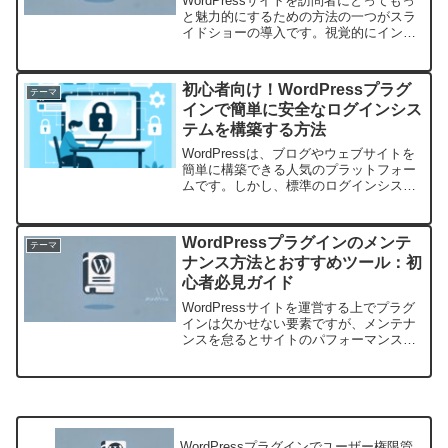
WordPressサイトを訪問者にとってもっ
と魅力的にするための方法の一つがスラ
イドショーの導入です。視覚的にインパ
クトのあるスライドショーはユーザーの
関心を引きつけ、滞在時間を伸ばし、情
報を効果的に伝える手段となります。し
初心者向け！WordPressプラグ
テーマ
かし、どのプラグ...
インで簡単に安全なログインシス
テムを構築する方法
WordPressは、ブログやウェブサイトを
簡単に構築できる人気のプラットフォー
ムです。しかし、標準のログインシステ
ムでは安全性が十分でない場合がありま
す。特に初心者にとって、これを補強す
ることは少し難しいかもしれません。幸
WordPressプラグインのメンテ
テーマ
いなことに、Wo...
ナンス方法とおすすめツール：初
心者必見ガイド
WordPressサイトを運営する上でプラグ
インは欠かせない要素ですが、メンテナ
ンスを怠るとサイトのパフォーマンスや
セキュリティに悪影響を及ぼすことがあ
ります。この記事では、初心者でも安心
してWordPressプラグインのメンテナン
スができ...
WordPressプラグインでユーザー権限管