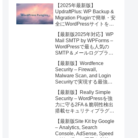
【2025年最新版】
UpdraftPlus: WP Backup &
Migration Pluginで簡単・安
全にWordPressサイトを即
バックアップ＆高速移行！
【最新版2025年対応】WP
Mail SMTP by WPForms –
WordPressで最も人気の
SMTP＆メールログプラグ
イン徹底解説！安全なメー
【最新版】Wordfence
ル配信を簡単実現
Security – Firewall,
Malware Scan, and Login
Securityで実現する最強の
WordPressサイト防御術
【最新版】Really Simple
【2025年4月更新】
Security – WordPressを強
力に守る2FA＆脆弱性検出
搭載セキュリティプラグイ
ン完全ガイド
【最新版Site Kit by Google
– Analytics, Search
Console, AdSense, Speed