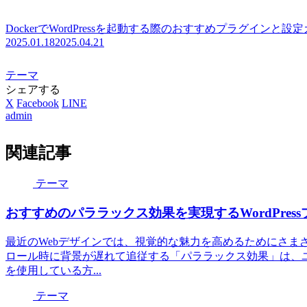
DockerでWordPressを起動する際のおすすめプラグインと設
2025.01.18
2025.04.21
テーマ
シェアする
X
Facebook
LINE
admin
関連記事
テーマ
おすすめのパララックス効果を実現するWordPress
最近のWebデザインでは、視覚的な魅力を高めるためにさま
ロール時に背景が遅れて追従する「パララックス効果」は、ユー
を使用している方...
テーマ