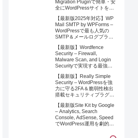
Migration Pluginで簡単・安
全にWordPressサイトを即
バックアップ＆高速移行！
【最新版2025年対応】WP
Mail SMTP by WPForms –
WordPressで最も人気の
SMTP＆メールログプラグ
イン徹底解説！安全なメー
【最新版】Wordfence
ル配信を簡単実現
Security – Firewall,
Malware Scan, and Login
Securityで実現する最強の
WordPressサイト防御術
【最新版】Really Simple
【2025年4月更新】
Security – WordPressを強
力に守る2FA＆脆弱性検出
搭載セキュリティプラグイ
ン完全ガイド
【最新版Site Kit by Google
– Analytics, Search
Console, AdSense, Speed
でWordPress運用を劇的に
効率化！最新1.154.0アップ
デート完全解説】