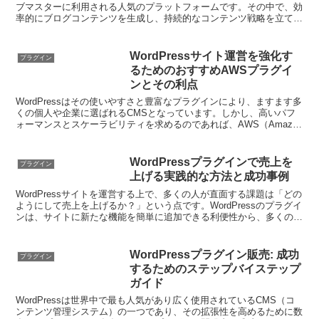
ブマスターに利用される人気のプラットフォームです。その中で、効
率的にブログコンテンツを生成し、持続的なコンテンツ戦略を立てる
手段として「WordPressプラグインGPT...
WordPressサイト運営を強化す
プラグイン
るためのおすすめAWSプラグイ
ンとその利点
WordPressはその使いやすさと豊富なプラグインにより、ますます多
くの個人や企業に選ばれるCMSとなっています。しかし、高いパフ
ォーマンスとスケーラビリティを求めるのであれば、AWS（Amazon
Web Services）を利用するこ...
WordPressプラグインで売上を
プラグイン
上げる実践的な方法と成功事例
WordPressサイトを運営する上で、多くの人が直面する課題は「どの
ようにして売上を上げるか？」という点です。WordPressのプラグイ
ンは、サイトに新たな機能を簡単に追加できる利便性から、多くの運
営者にとって頼もしい存在です。ただし、...
WordPressプラグイン販売: 成功
プラグイン
するためのステップバイステップ
ガイド
WordPressは世界中で最も人気があり広く使用されているCMS（コ
ンテンツ管理システム）の一つであり、その拡張性を高めるために数