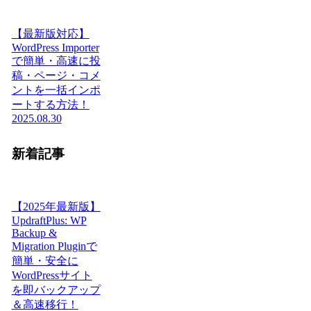
【最新版対応】
WordPress Importer
で簡単・高速に投
稿・ページ・コメ
ントを一括インポ
ートする方法！
2025.08.30
新着記事
【2025年最新版】
UpdraftPlus: WP
Backup &
Migration Pluginで
簡単・安全に
WordPressサイト
を即バックアップ
＆高速移行！