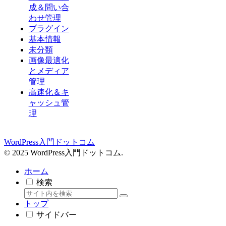
成＆問い合
わせ管理
プラグイン
基本情報
未分類
画像最適化
とメディア
管理
高速化＆キ
ャッシュ管
理
WordPress入門ドットコム
© 2025 WordPress入門ドットコム.
ホーム
検索
トップ
サイドバー