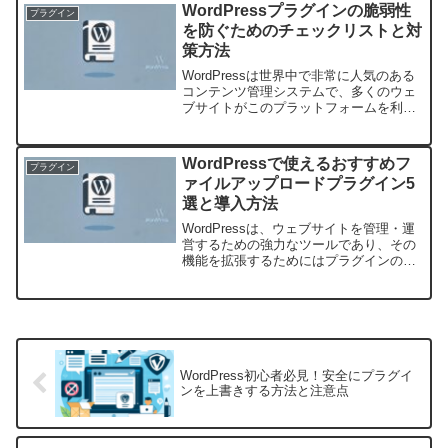
Optimizerというプラグインがありま
WordPressプラグインの脆弱性
プラグイン
す。...
を防ぐためのチェックリストと対
策方法
WordPressは世界中で非常に人気のある
コンテンツ管理システムで、多くのウェ
ブサイトがこのプラットフォームを利用
しています。しかし、その人気ゆえに、
セキュリティリスクのターゲットにもな
りやすいです。特にプラグインは
WordPressで使えるおすすめフ
プラグイン
WordPressの機...
ァイルアップロードプラグイン5
選と導入方法
WordPressは、ウェブサイトを管理・運
営するための強力なツールであり、その
機能を拡張するためにはプラグインの活
用が欠かせません。特に、ファイルアッ
プロード機能は多くのサイトにとって必
須の要素です。この記事では、
WordPressで使え...
WordPress初心者必見！安全にプラグイ
ンを上書きする方法と注意点