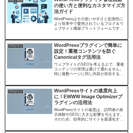
プラグイン
ルかつ効率...
の使い方と便利なカスタマイズ方
法ガイド
WordPressはその使いやすさと拡張性に
より世界中で愛用されているブログ＆ウ
ェブサイト構築プラットフォームです。
その中でも、プラグインはWordPressの
利便性を最大化するために不可欠な存在
です。本記事では、WordPressプラグ
WordPressプラグインで簡単に
プラグイン
イ...
設定！重複コンテンツを防ぐ
Canonicalタグ活用法
ウェブサイトのSEOを考える上で、重複
コンテンツの管理は避けて通れません。
特に複数ページに同じ内容が存在する場
合、検索エンジンに適切に評価されない
リスクがあります。そこで役立つのが
「Canonicalタグ」です。このブログで
WordPressサイトの速度向上
プラグイン
は、WordPr...
に！EWWW Image Optimizerプ
ラグインの活用法
WordPressサイトの速度は、訪問者の表
示体験やSEOに大きな影響を与えます。
そのため、効率的にサイトを最適化する
方法を知ることは非常に重要です。その
一つの手段として、EWWW Image