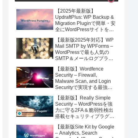
【2025年最新版】
UpdraftPlus: WP Backup &
Migration Pluginで簡単・安
全にWordPressサイトを即
バックアップ＆高速移行！
【最新版2025年対応】WP
Mail SMTP by WPForms –
WordPressで最も人気の
SMTP＆メールログプラグ
イン徹底解説！安全なメー
【最新版】Wordfence
ル配信を簡単実現
Security – Firewall,
Malware Scan, and Login
Securityで実現する最強の
WordPressサイト防御術
【最新版】Really Simple
【2025年4月更新】
Security – WordPressを強
力に守る2FA＆脆弱性検出
搭載セキュリティプラグイ
ン完全ガイド
【最新版Site Kit by Google
– Analytics, Search