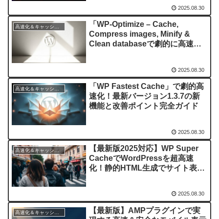
2025.08.30
「WP-Optimize – Cache,
高速化＆キャッシュ管理
Compress images, Minify &
Clean databaseで劇的に高速
化！最新アップデート（4.2.2）
対応の最強WordPressパフォー
2025.08.30
マンス改善プラグイン」
「WP Fastest Cache」で劇的高
高速化＆キャッシュ管理
速化！最新バージョン1.3.7の新
機能と改善ポイント完全ガイド
2025.08.30
【最新版2025対応】WP Super
高速化＆キャッシュ管理
CacheでWordPressを超高速
化！静的HTML生成でサイト表示
速度を劇的改善
2025.08.30
【最新版】AMPプラグインで実
高速化＆キャッシュ管理