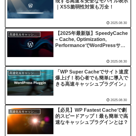
現する高速＆安全なモバイル表示
｜XSS脆弱性対策も万全！
2025.08.30
【2025年最新版】SpeedyCache
高速化＆キャッシュ管理
– Cache, Optimization,
PerformanceでWordPressサイ
トを劇的高速化！最新バグ修正＆
新機能完全解説
2025.08.30
「WP Super Cacheでサイト速度
高速化＆キャッシュ管理
爆上げ！初心者でも簡単に導入で
きる高速キャッシュプラグイン」
2025.08.30
【必見】WP Fastest Cacheで劇
高速化＆キャッシュ管理
的スピードアップ！最も簡単で高
速なキャッシュプラグインとは？