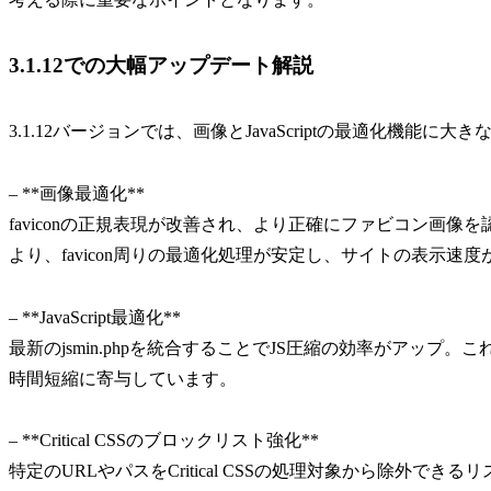
3.1.12での大幅アップデート解説
3.1.12バージョンでは、画像とJavaScriptの最適化機能に
– **画像最適化**
faviconの正規表現が改善され、より正確にファビコン画
より、favicon周りの最適化処理が安定し、サイトの表示速
– **JavaScript最適化**
最新のjsmin.phpを統合することでJS圧縮の効率がアップ
時間短縮に寄与しています。
– **Critical CSSのブロックリスト強化**
特定のURLやパスをCritical CSSの処理対象から除外で