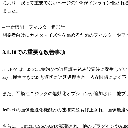
により、誤って重要でないページのCSSがインライン化され
ました。
– **新機能・フィルター追加**
開発者向けにカスタマイズ性を高めるためのフィルターやフ
3.1.10での重要な改善事項
3.1.10では、JSの非集約かつ遅延読み込み設定時に発生
async属性付きのJSも適切に遅延処理され、依存関係による
また、互換性ロジックの無効化オプションが追加され、他プ
JetPackの画像最適化機能との連携問題も修正され、画像最
さらに、Critical CSSのAPIが拡張され、他のプラグインやAu