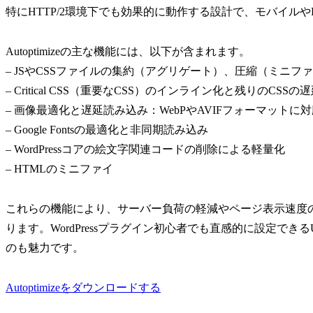
特にHTTP/2環境下でも効果的に動作する設計で、モバイル
Autoptimizeの主な機能には、以下が含まれます。
– JSやCSSファイルの集約（アグリゲート）、圧縮（ミニフ
– Critical CSS（重要なCSS）のインライン化と残りのCSS
– 画像最適化と遅延読み込み：WebPやAVIFフォーマットに
– Google Fontsの最適化と非同期読み込み
– WordPressコアの絵文字関連コードの削除による軽量化
– HTMLのミニファイ
これらの機能により、サーバー負荷の軽減やページ表示速度の
ります。WordPressプラグイン初心者でも直感的に設定で
のも魅力です。
Autoptimizeをダウンロードする