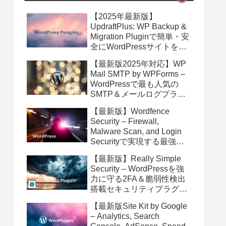
【2025年最新版】
UpdraftPlus: WP Backup &
Migration Pluginで簡単・安
全にWordPressサイトを即
バックアップ＆高速移行！
【最新版2025年対応】WP
Mail SMTP by WPForms –
WordPressで最も人気の
SMTP＆メールログプラグ
イン徹底解説！安全なメー
【最新版】Wordfence
ル配信を簡単実現
Security – Firewall,
Malware Scan, and Login
Securityで実現する最強の
WordPressサイト防御術
【最新版】Really Simple
【2025年4月更新】
Security – WordPressを強
力に守る2FA＆脆弱性検出
搭載セキュリティプラグイ
ン完全ガイド
【最新版Site Kit by Google
– Analytics, Search