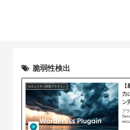
脆弱性検出
【最
セキュリティ対策プラグイン
力
ン
プラグ
Secu
secur