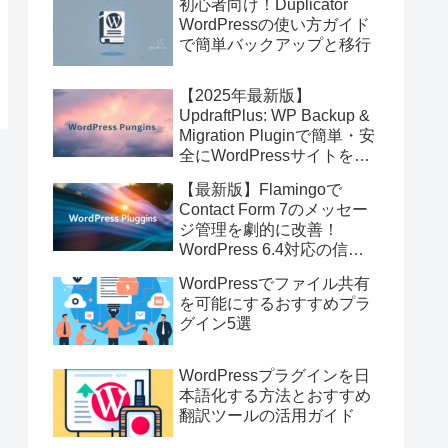
初心者向け！Duplicator
WordPressの使い方ガイド
で簡単バックアップと移行
【2025年最新版】
UpdraftPlus: WP Backup &
Migration Pluginで簡単・安
全にWordPressサイトを即
バックアップ＆高速移行！
【最新版】Flamingoで
Contact Form 7のメッセー
ジ管理を劇的に改善！
WordPress 6.4対応の信頼
のストレージプラグイン
WordPressでファイル共有
を可能にするおすすめプラ
グイン5選
WordPressプラグインを日
本語化する方法とおすすめ
翻訳ツールの活用ガイド