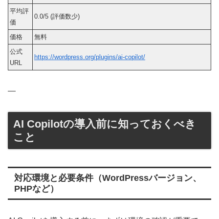
平均評
0.0/5 (評価数少)
価
価格
無料
公式
https://wordpress.org/plugins/ai-copilot/
URL
—
AI Copilotの導入前に知っておくべき
こと
対応環境と必要条件（WordPressバージョン、
PHPなど）