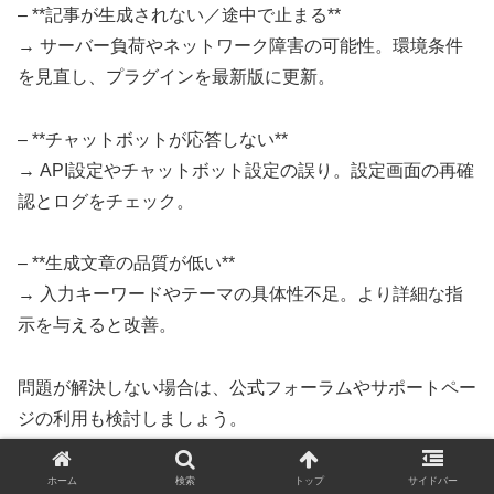
– **記事が生成されない／途中で止まる**
→ サーバー負荷やネットワーク障害の可能性。環境条件
を見直し、プラグインを最新版に更新。
– **チャットボットが応答しない**
→ API設定やチャットボット設定の誤り。設定画面の再確
認とログをチェック。
– **生成文章の品質が低い**
→ 入力キーワードやテーマの具体性不足。より詳細な指
示を与えると改善。
問題が解決しない場合は、公式フォーラムやサポートペー
ジの利用も検討しましょう。
—
ホーム
検索
トップ
サイドバー