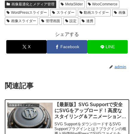
画像最適化とメディア管理
MetaSlider
WooCommerce
WordPressスライダー
スライダー
動画スライダー
画像
画像スライダー
管理画面
設定
連携
シェアする
X
Facebook
LINE
admin
関連記事
【最新版】SVG Supportで安全
画像最適化とメディア管理
にSVGをアップロード！高度な
スタイリング＆アニメーション対
応WordPressプラグイン完全ガ
SVG SupportをダウンロードするSVG
イド
Supportプラグインとは？プラグインの概
要と特徴WordPressでSVGファイルを安