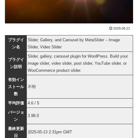
2025.06.21
プラグイ
Slider, Gallery, and Carousel by MetaSlider – Image
ン名
Slider, Video Slider
Slider, gallery, carousel plugin for WordPress. Build your
プラグイ
image slider, video slider, post slider, YouTube slider, or
ン説明
WooCommerce product slider.
有効イン
ストール
不明
数
平均評価
4.6 / 5
バージョ
3.98.0
ン
最終更新
2025-05-13 2:31pm GMT
日