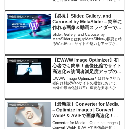
全に扱うための強力なツールが「SVG
Support」プラグインです。
SVG（Scalable Vec...
【必見】Slider, Gallery, and
画像最適化とメディア管理
Carousel by MetaSlider – 簡単に
作れる画像＆動画スライダーでサ
イトを魅力アップ！
Slider, Gallery, and Carousel by
MetaSliderとは何かMetaSliderの概要と特
徴WordPressサイトの魅力をアップさせ
るために、画像や動画のスライダーは欠
かせない要素です。その中でも「Sli...
【EWWW Image Optimizer】初
画像最適化とメディア管理
心者でも簡単！画像圧縮でサイト
高速化＆訪問者満足度アップの最
強プラグイン
EWWW Image Optimizerとは何か？初心
者向け解説Webサイトの運営において、
画像の最適化は非常に重要な要素のひと
つです。特にWordPressを使っている場
合、画像が多いとページの表示速度が遅
くなり、訪問者の離脱率が高まる原...
【最新版】Converter for Media
画像最適化とメディア管理
– Optimize images | Convert
WebP & AVIFで画像高速化！
WordPressサイトを劇的に軽量
Converter for Media – Optimize images |
化する方法とは？
Convert WebP & AVIFで画像高速化！