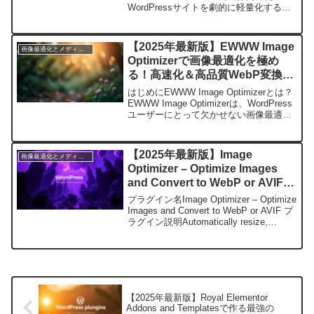
WordPressサイトを劇的に軽量化する方
法とは？はじめにWordPressサイトの表
示速度を劇的に改善す...
【2025年最新版】EWWW Image
画像最適化とメディア管理
Optimizerで画像最適化を極め
る！高速化＆高品質WebP変換の
全機能解説
はじめにEWWW Image Optimizerとは？
EWWW Image Optimizerは、WordPress
ユーザーにとって欠かせない画像最適化
プラグインの一つです。ウェブサイトの
表示速度を劇的に向上させることがで
き、訪問者の離脱率...
【2025年最新版】Image
画像最適化とメディア管理
Optimizer – Optimize Images
and Convert to WebP or AVIFで
高速＆軽量化！WordPress画像
プラグイン名Image Optimizer – Optimize
最適化の決定版
Images and Convert to WebP or AVIF プ
ラグイン説明Automatically resize,
optimize, and convert i...
【2025年最新版】Royal Elementor
Addons and Templatesで作る最強の