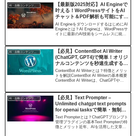
【最新版2025対応】AI Engineで
AI・自動コンテンツ生成
叶える！WordPressサイトをAI
チャット＆PDF解析も可能にする
最強プラグイン紹介
AI EngineをダウンロードするはじめにAI
Engineとは？AI Engineは、WordPressサ
イトに最新のAI技術をシームレスに統合
できる革新的なプラグインです。サイト
訪問者とのチャットやコンテンツ作成支
援、画像生成、翻訳、...
【必見】ContentBot AI Writer
AI・自動コンテンツ生成
(ChatGPT, GPT4)で簡単！オリジ
ナルコンテンツを秒速生成する方
法とは？
ContentBot AI Writerとは？特徴とメリッ
トを解説ContentBot AI Writerの基本概要
ContentBot AI Writerは、ChatGPTや
GPT-4といった先進的なAI技術を活用
し、WordPress上...
【必見】Text Prompter –
AI・自動コンテンツ生成
Unlimited chatgpt text prompts
for openai tasksで簡単・無制限
にChatGPTプロンプトを管理す
Text Prompterとは？ChatGPTプロンプト
る方法
管理プラグインの基本Text Prompterの特
徴とメリット近年、AIを活用した文章生
成ツールとしてChatGPTの利用が広が