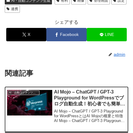
AI・自動コンテンツ生成
有料
画像
管理画面
設定
連携
シェアする
X
Facebook
LINE
admin
関連記事
AI Mojo – ChatGPT / GPT-3
AI・自動コンテンツ生成
Playground for WordPressでブ
ログ自動生成！初心者でも簡単に
コンテンツ作成が叶う最強ツール
AI Mojo – ChatGPT / GPT-3 Playground
for WordPressとはAI Mojoの概要と特徴
AI Mojo – ChatGPT / GPT-3 Playground
for WordPressは、Ope...