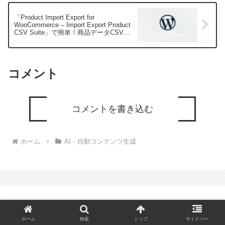
「Product Import Export for
WooCommerce – Import Export Product
CSV Suite」で簡単！商品データCSV一
括管理＆効率アップ術
コメント
コメントを書き込む
ホーム
AI・自動コンテンツ生成
WordPress入門ドットコム
ホーム
検索
トップ
サイドバー