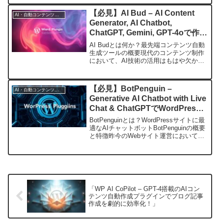
り、さまざまな用途でテキストプロンプ
トを効果的に活用する...
【必見】AI Bud – AI Content
AI・自動コンテンツ生成
Generator, AI Chatbot,
ChatGPT, Gemini, GPT-4oで作る
最先端コンテンツ自動生成ツール
AI Budとは何か？最先端コンテンツ自動
の全貌！
生成ツールの概要現代のコンテンツ制作
において、AI技術の活用はもはや欠かせ
ません。特にWordPressユーザーにとっ
て、サイト運営の効率化と質の向上を実
現するツールとして注目されているのが
【必見】BotPenguin –
AI・自動コンテンツ生成
「AI ...
Generative AI Chatbot with Live
Chat & ChatGPTでWordPress
サイトの顧客対応と集客を劇的改
BotPenguinとは？WordPressサイトに最
善！
適なAIチャットボットBotPenguinの概要
と特徴昨今のWebサイト運営において、
顧客対応や集客の効率化は重要課題で
す。特にWordPressサイトでは、多様な
ユーザーからの問い合わ...
「WP AI CoPilot – GPT-4搭載のAIコン
テンツ自動作成プラグインでブログ記事
作成を劇的に効率化！」