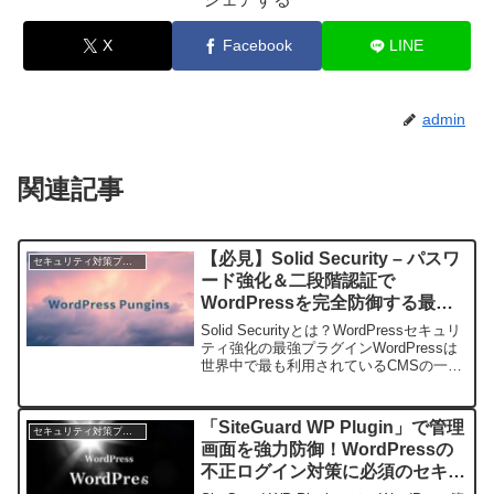
X
Facebook
LINE
admin
関連記事
【必見】Solid Security – パスワ
セキュリティ対策プラグイン
ード強化＆二段階認証で
WordPressを完全防御する最強
セキュリティプラグイン！
Solid Securityとは？WordPressセキュリ
ティ強化の最強プラグインWordPressは
世界中で最も利用されているCMSの一つ
ですが、その人気の高さゆえにサイバー
攻撃の標的となりやすいのも事実です。
特にパスワードの弱さや二段...
「SiteGuard WP Plugin」で管理
セキュリティ対策プラグイン
画面を強力防御！WordPressの
不正ログイン対策に必須のセキュ
リティプラグイン