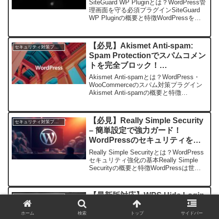
SiteGuard WP Pluginとは？WordPress管
理画面を守る必須プラグインSiteGuard
WP Pluginの概要と特徴WordPressを運
営する上で、セキュリティ対策は欠かせ
ない要素です。特に管理画面の不正ログ
インは...
【必見】Akismet Anti-spam:
セキュリティ対策プラグイン
Spam Protectionでスパムコメン
トを完全ブロック！
WordPress・WooCommerceの
Akismet Anti-spamとは？WordPress・
最強対策プラグイン
WooCommerceのスパム対策プラグイン
Akismet Anti-spamの概要と特徴
WordPressやWooCommerceのサイト運
営において、スパムコメントの問題は避
け...
【必見】Really Simple Security
セキュリティ対策プラグイン
– 簡単設定で強力ガード！
WordPressのセキュリティを劇
的に強化する方法
Really Simple Securityとは？WordPress
セキュリティ強化の基本Really Simple
Securityの概要と特徴WordPressは世界
中で最も利用されているCMS（コンテン
ツ管理システム）ですが、その普及...
【最新版対応】WPS Hide Login
セキュリティ対策プラグイン
でwp-login.phpを自由に変更！
ホーム
検索
トップ
サイドバー
WordPressセキュリティ強化の