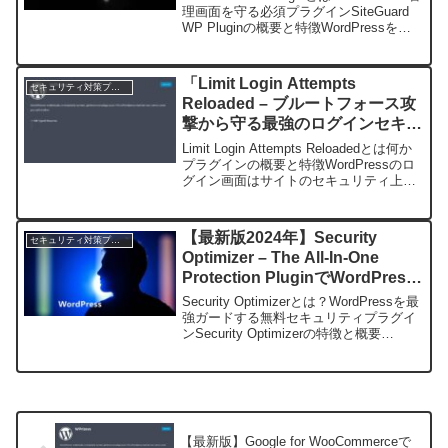
理画面を守る必須プラグインSiteGuard
WP Pluginの概要と特徴WordPressを運
営する上で、セキュリティ対策は欠かせ
ない要素です。特に管理画面の不正ログ
インは...
「Limit Login Attempts
セキュリティ対策プラグイン
Reloaded – ブルートフォース攻
撃から守る最強のログインセキュ
リティプラグイン」
Limit Login Attempts Reloadedとは何か
プラグインの概要と特徴WordPressのロ
グイン画面はサイトのセキュリティ上、
最も狙われやすいポイントの一つです。
特にブルートフォース攻撃（総当たり攻
撃）に対して無防備な状...
【最新版2024年】Security
セキュリティ対策プラグイン
Optimizer – The All-In-One
Protection PluginでWordPress
を最強ガード！簡単設定＆完全無
Security Optimizerとは？WordPressを最
料の総合セキュリティ対策
強ガードする無料セキュリティプラグイ
ンSecurity Optimizerの特徴と概要
WordPressサイトのセキュリティ対策
は、サイト運営者にとって最重要課題の
一つです。特...
【最新版】Google for WooCommerceで