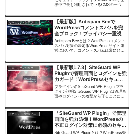
界中で最も利用されているCMSの一つで
すが、その普及率の高さからサイバー攻
撃の標的にもなりやすいという側面があ
ります。特に「ブルートフォース攻...
【最新版】Antispam Beeで
セキュリティ対策プラグイン
WordPressコメントスパムを完
全ブロック！プライバシー重視の
高機能アンチスパム対策プラグイ
Antispam Beeとは？WordPressコメント
ン
スパム対策の決定版WordPressサイト運
営において、コメントスパムは常に頭の
痛い問題です。無数のスパムコメントが
サイトの信頼性を損ね、管理者の負担を
増やします。そんな悩みを解決して...
【最新版1.7.8】SiteGuard WP
セキュリティ対策プラグイン
Pluginで管理画面とログインを強
力ガード！WordPressセキュリ
ティ対策の決定版
プラグイン名SiteGuard WP Plugin プラ
グイン説明SiteGuard WP Pluginは管理画
面やログインへの攻撃から守ることに特
化したセキュリティプラグインです。 有
効インストール数不明 平均評価4.3 / 5 バ
ージョ...
「SiteGuard WP Plugin」で管理
セキュリティ対策プラグイン
画面を強力防御！WordPressの
不正ログイン対策に必須のセキュ
リティプラグイン
SiteGuard WP Pluginとは？WordPress管