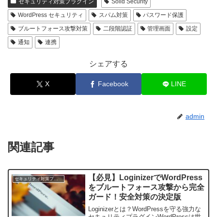
セキュリティ対策プラグイン
Solid Security
WordPress セキュリティ
スパム対策
パスワード保護
ブルートフォース攻撃対策
二段階認証
管理画面
設定
通知
連携
シェアする
X
Facebook
LINE
admin
関連記事
【必見】LoginizerでWordPress
セキュリティ対策プラグイン
をブルートフォース攻撃から完全
ガード！安全対策の決定版
Loginizerとは？WordPressを守る強力な
セキュリティプラグインWordPressは世