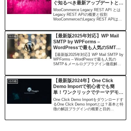
ぐ知るべき最新アップデートと対
応策まとめ
WooCommerce Legacy REST API とは
Legacy REST APIの概要と役割
WooCommerceのLegacy REST APIは、
WooCommerceが提供していた旧来の
REST API機能を指します。元々は...
【最新版2025年対応】WP Mail
その他
SMTP by WPForms –
WordPressで最も人気のSMTP
＆メールログプラグイン徹底解
【最新版2025年対応】WP Mail SMTP by
説！安全なメール配信を簡単実現
WPForms – WordPressで最も人気の
SMTP＆メールログプラグイン徹底解
説！安全なメール配信を簡単実現---WP
Mail SMTP by WPFormsとは？WP Ma...
【最新版2024年】One Click
その他
Demo Importで初心者でも簡
単！ワンクリックでテーマデモを
完全インポートする方法
One Click Demo Importをダウンロードす
るOne Click Demo Importとは？基本と特
徴の解説プラグインの概要と目的
WordPressのテーマを使う際、多くのユ
ーザーがテーマ制作者が用意したデモコ
ンテンツをイン...