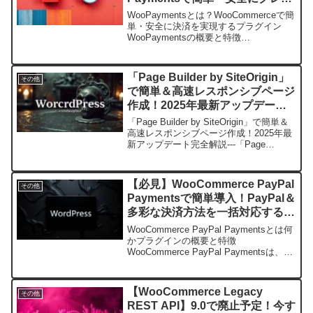
ットカード決済を実現！
WooPaymentsとは？WooCommerceで簡
単・安全に決済を実現するプラグイン
WooPaymentsの概要と特徴
WooPaymentsは、WooCommerceストア
向けに開発された公式の決済プラグイン
で、WordPress管理画...
「Page Builder by SiteOrigin」
その他
で簡単＆高速レスポンシブページ
作成！2025年最新アップデート
完全解説
「Page Builder by SiteOrigin」で簡単＆
高速レスポンシブページ作成！2025年最
新アップデート完全解説---「Page
Builder by SiteOrigin」とは？プラグイン
概要と特徴「Page Builder...
【必見】WooCommerce PayPal
その他
Paymentsで簡単導入！PayPal＆
多彩な決済方法を一括対応する最
強プラグイン
WooCommerce PayPal Paymentsとは何
かプラグインの概要と特徴
WooCommerce PayPal Paymentsは、
WooCommerceを利用したオンラインシ
ョップにおいてPayPalをはじめとする多
彩な決済手段...
【WooCommerce Legacy
その他
REST API】9.0で廃止予定！今す