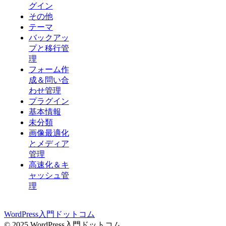
グイン
その他
テーマ
バックアッ
プと移行管
理
フォーム作
成＆問い合
わせ管理
プラグイン
基本情報
未分類
画像最適化
とメディア
管理
高速化＆キ
ャッシュ管
理
WordPress入門ドットコム
© 2025 WordPress入門ドットコム.