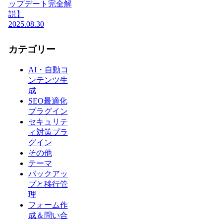
ップデート完全解
説】
2025.08.30
カテゴリー
AI・自動コ
ンテンツ生
成
SEO最適化
プラグイン
セキュリテ
ィ対策プラ
グイン
その他
テーマ
バックアッ
プと移行管
理
フォーム作
成＆問い合