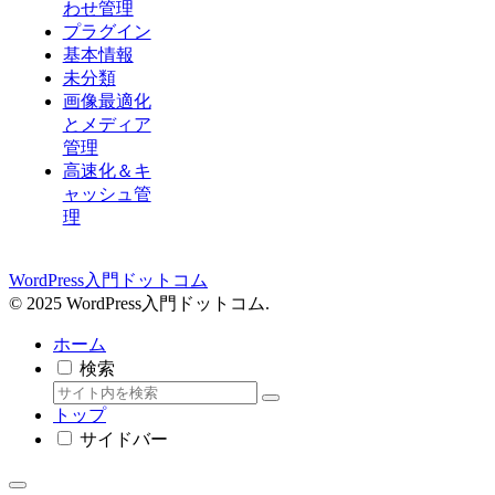
わせ管理
プラグイン
基本情報
未分類
画像最適化
とメディア
管理
高速化＆キ
ャッシュ管
理
WordPress入門ドットコム
© 2025 WordPress入門ドットコム.
ホーム
検索
トップ
サイドバー