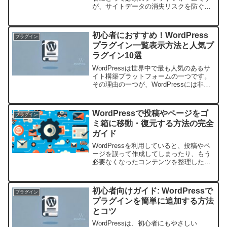
が、サイトデータの消失リスクを防ぐた
めの対策も重要です。特に、ハッキング
やサーバー障害、操作ミスによりデータ
が失われる可能性は常に存在します。そ
初心者におすすめ！WordPress
プラグイン
こで、WordP...
プラグイン一覧表示方法と人気プ
ラグイン10選
WordPressは世界中で最も人気のあるサ
イト構築プラットフォームの一つです。
その理由の一つが、WordPressには非常
に多くのプラグインがあり、これを利用
することでウェブサイトの機能を拡張で
きるからです。初心者にとって、どのプ
WordPressで投稿やページをゴ
プラグイン
ラグイン...
ミ箱に移動・復元する方法の完全
ガイド
WordPressを利用していると、投稿やペ
ージを誤って作成してしまったり、もう
必要なくなったコンテンツを整理したい
と考えることがあるでしょう。その際、
WordPressでは投稿やページを簡単にゴ
ミ箱に移動したり、もし誤って削除して
初心者向けガイド: WordPressで
プラグイン
しまって...
プラグインを簡単に追加する方法
とコツ
WordPressは、初心者にもやさしい