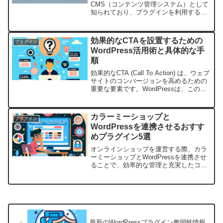
CMS（コンテンツ管理システム）として
知られており、プラグインを利用するこ
とで様々な機能を追加することができま
す。しかし、初めてプラグインを触る方
にとっては、何をどうすればいいのか分
効果的なCTAを設置するための
プラグイン
からず戸惑うことも...
WordPress活用術と具体的な手
順
効果的なCTA (Call To Action) は、ウェブ
サイトのコンバージョンを高めるための
重要な要素です。WordPressは、この
CTAを簡単に設置し、管理できる柔軟な
プラットフォームです。この記事では、
WordPressを活用して...
カラーミーショップと
プラグイン
WordPressを連携させるおすす
めプラグイン5選
オンラインショップを運営する際、カラ
ーミーショップとWordPressを連携させ
ることで、効率的な管理と充実したコン
テンツ作成が可能になります。特に、シ
ョッピングカートの機能とカスタマイズ
性の高いWordPressのブログ機能を組み
合わせる...
最新のWordPressプラグイン脆弱性情報