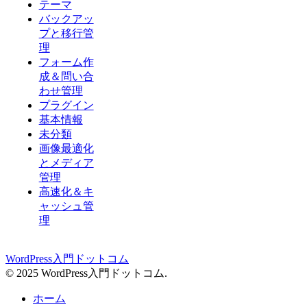
テーマ
バックアッ
プと移行管
理
フォーム作
成＆問い合
わせ管理
プラグイン
基本情報
未分類
画像最適化
とメディア
管理
高速化＆キ
ャッシュ管
理
WordPress入門ドットコム
© 2025 WordPress入門ドットコム.
ホーム