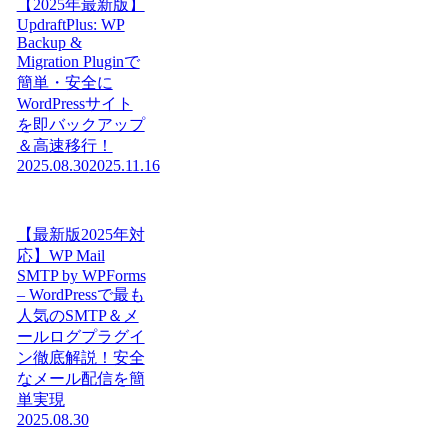
【2025年最新版】
UpdraftPlus: WP
Backup &
Migration Pluginで
簡単・安全に
WordPressサイト
を即バックアップ
＆高速移行！
2025.08.30
2025.11.16
【最新版2025年対
応】WP Mail
SMTP by WPForms
– WordPressで最も
人気のSMTP＆メ
ールログプラグイ
ン徹底解説！安全
なメール配信を簡
単実現
2025.08.30