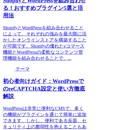
ShopifyとWordPressを組み合わせ
る！おすすめプラグイン5選と活
用法
ShopifyとWordPressを組み合わせること
によって、それぞれの強みを最大限に活
かしたオンラインストアを構築すること
が可能です。Shopifyの優れたeコマース
機能とWordPressの柔軟なコンテンツ管
理機能を組み合わせることで、...
テーマ
初心者向けガイド：WordPressで
のreCAPTCHA設定と使い方徹底
解説
WordPressは非常に便利なCMSで、多く
の機能がプラグインを通じて簡単に追加
できます。しかし、便利である反面、セ
キュリティ上の脆弱性を抱えることもあ