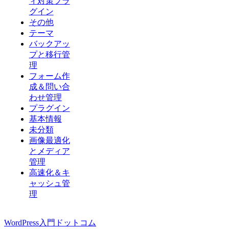
ィ対策プラ
グイン
その他
テーマ
バックアッ
プと移行管
理
フォーム作
成＆問い合
わせ管理
プラグイン
基本情報
未分類
画像最適化
とメディア
管理
高速化＆キ
ャッシュ管
理
WordPress入門ドットコム