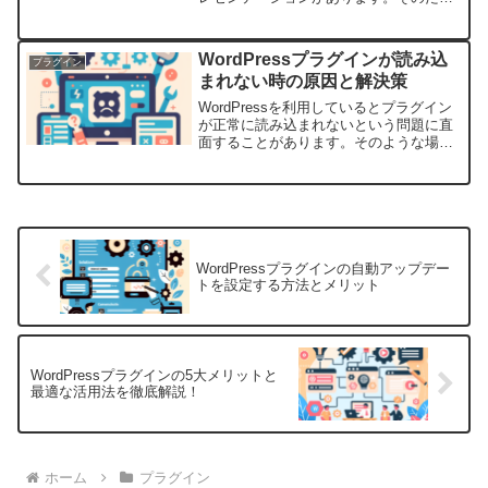
め、多くのサイトオーナーがスライダー
を利用して、印象的なビジュアルを表示
したいと考えています。WordPressユー
WordPressプラグインが読み込
プラグイン
ザーにとって、Sl...
まれない時の原因と解決策
WordPressを利用しているとプラグイン
が正常に読み込まれないという問題に直
面することがあります。そのような場
合、どこに問題があるのかを特定し、適
切な解決策を講じることが必要です。本
記事では、WordPressプラグインが読み
込まれない...
WordPressプラグインの自動アップデー
トを設定する方法とメリット
WordPressプラグインの5大メリットと
最適な活用法を徹底解説！
ホーム
プラグイン