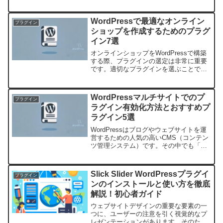
高さが挙げられます。特に、プラグイン
を使うことでサイトに新たな機能を簡単
に追加できる点は、多くのユーザーにと
WordPressで最適なオンライン
プラグイン
って魅力です。し...
ショップを作成するためのプラグ
イン7選
オンラインショップをWordPressで構築
する際、プラグインの選定は非常に重要
です。適切なプラグインを選ぶことで、
ショッピング体験が向上し、管理の効率
化が図られます。初心者から上級者ま
で、さまざまなニーズに応じたプラグイ
WordPressマルチサイトでのプ
プラグイン
ンの選択肢をご紹介...
ラグイン有効化方法とおすすめプ
ラグイン5選
WordPressはブログやウェブサイトを運
営するための人気の高いCMS（コンテン
ツ管理システム）です。その中でも「マ
ルチサイト機能」は、複数のサイトを一
元管理するのに非常に便利です。この記
事では、WordPressマルチサイトでのプ
Slick Slider WordPressプラグイ
プラグイン
ラグイ...
ンのインストールと使い方を徹底
解説！初心者ガイド
ウェブサイトデザインの重要な要素の一
つに、ユーザーの注意を引く視覚的なプ
レゼンテーションがあります。そのた