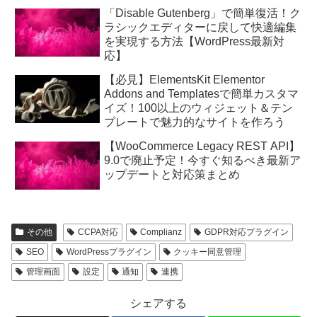
「Disable Gutenberg」で簡単復活！ク
ラシックエディターに戻して快適編集
を実現する方法【WordPress最新対
応】
【必見】ElementsKit Elementor
Addons and Templatesで簡単カスタマ
イズ！100以上のウィジェット＆テン
プレートで魅力的なサイトを作ろう
【WooCommerce Legacy REST API】
9.0で廃止予定！今すぐ知るべき最新ア
ップデートと対応策まとめ
その他
CCPA対応
Complianz
GDPR対応プラグイン
SEO
WordPressプラグイン
クッキー同意管理
管理画面
設定
通知
連携
シェアする