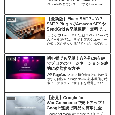
Popular Elementor Templates and
WidgetsをダウンロードするEssential
Addons for Elementorとは？基本概要と
特...
【最新版】FluentSMTP – WP
その他
SMTP PluginでAmazon SESや
SendGridも簡単連携！無料で高
機能なWordPressメール送信プ
はじめにFluentSMTPとは？WordPressで
ラグイン徹底解説
のメール送信は、サイト運営やユーザー
通知に欠かせない機能ですが、標準の
wp_mail関数だけではメールが届かない
トラブルに悩むことも多いです。そんな
課題を解決するのが「FluentSMT...
初心者でも簡単！WP-PageNavi
その他
でブログのページネーションを劇
的に改善する方法
WP-PageNaviとは？初心者向けにわかり
やすく解説WP-PageNaviの基本機能と特
徴ブログやウェブサイトを運営している
と、多くの記事をページ分割して表示す
る「ページネーション」は欠かせない機
能です。WordPressのデフォルトの...
【必見】Google for
その他
WooCommerceで売上アップ！
Google連携で商品を簡単に全世
界へ展開する方法
Google for WooCommerceとは何かプラ