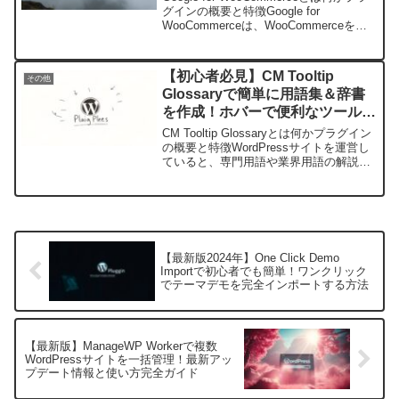
グインの概要と特徴Google for
WooCommerceは、WooCommerceを利
用しているオンラインストアオーナー向
けの公式プラグインで、Googleのネット
ワーク上に商品...
【初心者必見】CM Tooltip
その他
Glossaryで簡単に用語集＆辞書
を作成！ホバーで便利なツールチ
ップ表示を実現する方法
CM Tooltip Glossaryとは何かプラグイン
の概要と特徴WordPressサイトを運営し
ていると、専門用語や業界用語の解説を
載せたい場面が多々あります。そんな時
に便利なのが「CM Tooltip Glossary」と
いうプラグイ...
【最新版2024年】One Click Demo
Importで初心者でも簡単！ワンクリック
でテーマデモを完全インポートする方法
【最新版】ManageWP Workerで複数
WordPressサイトを一括管理！最新アッ
プデート情報と使い方完全ガイド