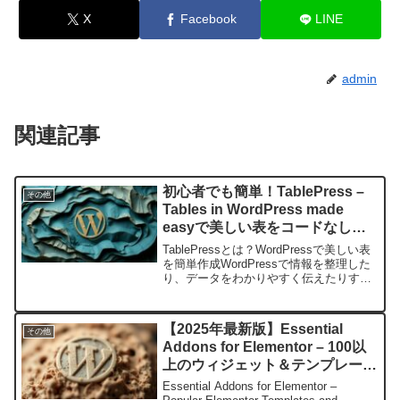
X
Facebook
LINE
admin
関連記事
初心者でも簡単！TablePress –
その他
Tables in WordPress made
easyで美しい表をコードなしで
作成する方法
TablePressとは？WordPressで美しい表
を簡単作成WordPressで情報を整理した
り、データをわかりやすく伝えたりする
際に「表」は非常に有効な手段です。し
かし、HTMLのタグで表を作成するのは
初心者にとってハードルが高く、コ...
【2025年最新版】Essential
その他
Addons for Elementor – 100以
上のウィジェット＆テンプレート
でサイト制作を劇的に効率化！
Essential Addons for Elementor –