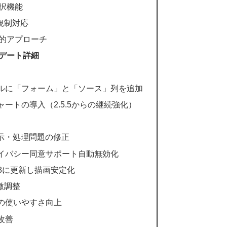
択機能
規制対応
的アプローチ
プデート詳細
ブルに「フォーム」と「ソース」列を追加
ャートの導入（2.5.5からの継続強化）
の表示・処理問題の修正
ライバシー同意サポート自動無効化
.4.8に更新し描画安定化
微調整
示の使いやすさ向上
改善