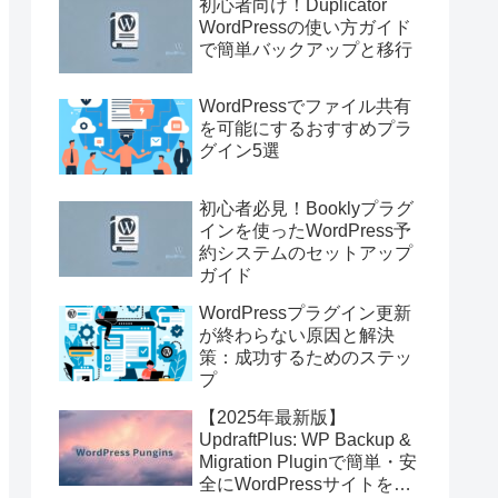
初心者向け！Duplicator
WordPressの使い方ガイド
で簡単バックアップと移行
WordPressでファイル共有
を可能にするおすすめプラ
グイン5選
初心者必見！Booklyプラグ
インを使ったWordPress予
約システムのセットアップ
ガイド
WordPressプラグイン更新
が終わらない原因と解決
策：成功するためのステッ
プ
【2025年最新版】
UpdraftPlus: WP Backup &
Migration Pluginで簡単・安
全にWordPressサイトを即