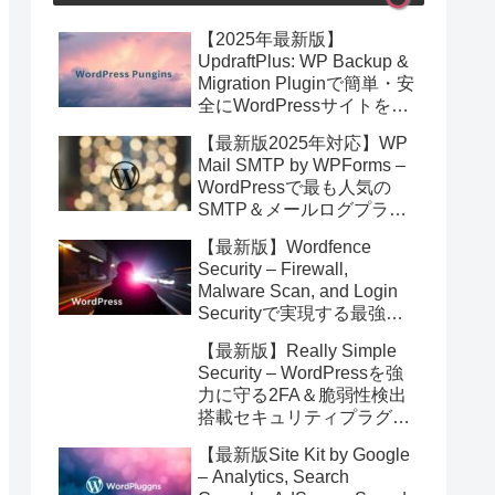
【2025年最新版】
UpdraftPlus: WP Backup &
Migration Pluginで簡単・安
全にWordPressサイトを即
バックアップ＆高速移行！
【最新版2025年対応】WP
Mail SMTP by WPForms –
WordPressで最も人気の
SMTP＆メールログプラグ
イン徹底解説！安全なメー
【最新版】Wordfence
ル配信を簡単実現
Security – Firewall,
Malware Scan, and Login
Securityで実現する最強の
WordPressサイト防御術
【最新版】Really Simple
【2025年4月更新】
Security – WordPressを強
力に守る2FA＆脆弱性検出
搭載セキュリティプラグイ
ン完全ガイド
【最新版Site Kit by Google
– Analytics, Search