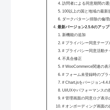
訪問者による同意期間の選
100以上の国と地域の最新
ダークパターン排除の倫理
最新バージョン2.5.6のアッ
新機能の追加
# プライバシー同意テー
# プライバシー同意活動チ
不具合修正
# WooCommerce関連
# フォーム未登録時のプ
# Chart.jsをバージョン4
UI/UXやパフォーマンスの
# 管理画面の同意ログ表
# オンボーディング画面の