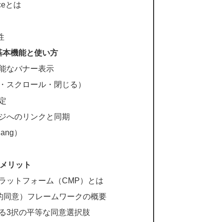
anceとは
性
ンの基本機能と使い方
能なバナー表示
・スクロール・閉じる）
定
ジへのリンクと同期
ang）
徴とメリット
ラットフォーム（CMP）とは
nt（意図的同意）フレームワークの概要
る3択の平等な同意選択肢