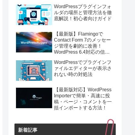
バックアップ＆高速移行！
WordPressプラグインフォ
ルダの場所と管理方法を徹
底解説！初心者向けガイド
【最新版】Flamingoで
Contact Form 7のメッセー
ジ管理を劇的に改善！
WordPress 6.4対応の信頼
のストレージプラグイン
WordPressでプラグインフ
ァイルエディターが表示さ
れない時の対処法
【最新版対応】WordPress
Importerで簡単・高速に投
稿・ページ・コメントを一
括インポートする方法！
新着記事