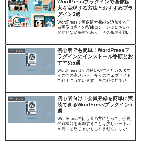
WordPressプラグインで画像拡
プラグイン
せプラグ...
大を実現する方法とおすすめプラ
グイン5選
WordPressで画像拡大機能を追加する理
由画像は多くのWebコンテンツにおいて
欠かせない要素であり、その視覚的効果
はコンテンツの魅力を大きく左右しま
す。しかし、限られたスペースに画像を
配置する際、すべてのディテールや情報
初心者でも簡単！WordPressプ
プラグイン
を伝えるのは難し...
ラグインのインストール手順とお
すすめ5選
WordPressはその使いやすさとカスタマ
イズ性の高さから、多くのウェブサイト
で利用されています。その利便性をさら
に高めてくれるのがWordPressプラグイ
ンです。しかし、WordPressに慣れてい
ない初心者にとっては、適切なプラグ
初心者向け！会員登録を簡単に実
プラグイン
イ...
装できるWordPressプラグイン5
選
WordPressの初心者の方にとって、会員
登録機能を追加することは少しハードル
が高いと感じるかもしれません。しか
し、便利なプラグインがたくさん存在す
るWordPressなら、そのハードルもぐっ