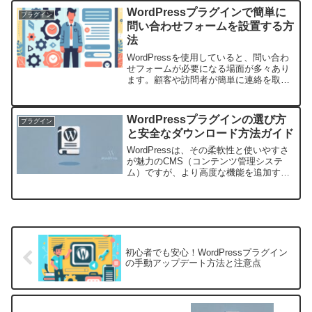
と低くなります。この記事では、シンプ
WordPressプラグインで簡単に
プラグイン
ルかつ効率...
問い合わせフォームを設置する方
法
WordPressを使用していると、問い合わ
せフォームが必要になる場面が多々あり
ます。顧客や訪問者が簡単に連絡を取る
ことができる窓口は、コンバージョン率
を高め、ビジネスの信頼性を向上させる
重要な手段です。本記事では、
WordPressプラグインの選び方
プラグイン
WordPressプラグ...
と安全なダウンロード方法ガイド
WordPressは、その柔軟性と使いやすさ
が魅力のCMS（コンテンツ管理システ
ム）ですが、より高度な機能を追加する
ためにプラグインを使用することがよく
あります。しかし、プラグインの選定や
管理には慎重さが必要です。適切なプラ
グインを選び、安...
初心者でも安心！WordPressプラグイン
の手動アップデート方法と注意点